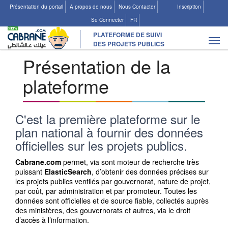
Présentation du portail
A propos de nous
Nous Contacter
Inscription
Se Connecter
FR
PLATEFORME DE SUIVI
Tog
DES PROJETS PUBLICS
navi
Présentation de la
plateforme
Les Projets
C'est la première plateforme sur le
plan national à fournir des données
Ajouter un projet existant
officielles sur les projets publics.
Suggérer un nouveau projet
Cabrane.com
permet, via sont moteur de recherche très
puissant
ElasticSearch
, d’obtenir des données précises sur
les projets publics ventilés par gouvernorat, nature de projet,
par coût, par administration et par promoteur. Toutes les
données sont officielles et de source fiable, collectés auprès
des ministères, des gouvernorats et autres, via le droit
d’accès à l’information.