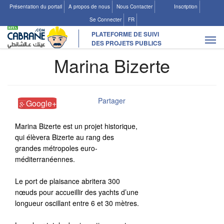
Présentation du portail
A propos de nous
Nous Contacter
Inscription
Se Connecter
FR
PLATEFORME DE SUIVI
Tog
DES PROJETS PUBLICS
navi
Marina Bizerte
Partager
Google+
Les Projets
Marina Bizerte est un projet historique,
Ajouter un projet existant
qui élèvera Bizerte au rang des
grandes métropoles euro-
Suggérer un nouveau projet
méditerranéennes.
Le port de plaisance abritera 300
nœuds pour accueillir des yachts d’une
longueur oscillant entre 6 et 30 mètres.